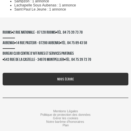
Sampzon : 1 annonce
Lachapelle Sous Aubenas : 1 annonce
Saint Paul Le Jeune : 1 annonce
RUOMS
2 rue nationale - 07120 RUOMS
Tél. 04 75 39 73 70
AUBENAS
14 rue pasteur - 07200 AUBENAS
Tél. 04 75 89 43 58
BUREAU CLUB CENTRE D'AFFAIRES ET SERVICES PARTAGES
543 Rue de la Castelle - 34070 Montpellier
Tél. 04 75 39 73 70
NOUS ÉCRIRE
Mentions Légales
Politique de protection des données
Gérer les cookies
Notre barème d'honoraires
Plan