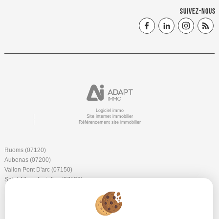
SUIVEZ-NOUS
Logiciel immo
Site internet immobilier
Référencement site immobilier
Ruoms (07120)
Aubenas (07200)
Vallon Pont D'arc (07150)
Saint Alban Auriolles (07120)
Barjac (30430)
Labeaume (07120)
Lachapelle Sous Aubenas (07200)
Berrias Et Casteljau (07460)