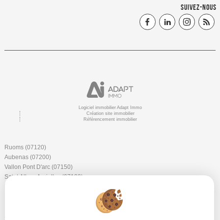
SUIVEZ-NOUS
Logiciel immobilier Adapt Immo
Création site immobilier
Référencement immobilier
Ruoms (07120)
Aubenas (07200)
Vallon Pont D'arc (07150)
Saint Alban Auriolles (07120)
Barjac (30430)
Lachapelle Sous Aubenas (07200)
Berrias Et Casteljau (07460)
Saint Andre De Cruzieres (07460)