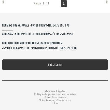
Page 1 / 1
1
RUOMS
2 rue nationale - 07120 RUOMS
Tél. 04 75 39 73 70
AUBENAS
14 rue pasteur - 07200 AUBENAS
Tél. 04 75 89 43 58
BUREAU CLUB CENTRE D'AFFAIRES ET SERVICES PARTAGES
543 Rue de la Castelle - 34070 Montpellier
Tél. 04 75 39 73 70
NOUS ÉCRIRE
Mentions Légales
Politique de protection des données
Gérer les cookies
Notre barème d'honoraires
Plan