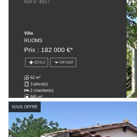
Réf n° 4657
Villa
RUOMS
Prix : 182 000 €*
DÉTAILS
PARTAGER
62 m²
3 pièce(s)
2 chambre(s)
845 m²
SOUS OFFRE