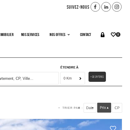
SUIVEZ-NOUS
mmobilier
Nos services
Nos offres
Contact
0
Dessinez sur la carte !
ÉTENDRE À
+ de critères
0 Km
Prix
Date
CP
TRIER PAR :