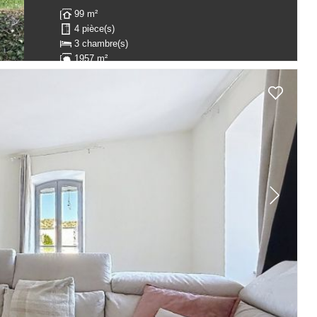
99 m²
4 pièce(s)
3 chambre(s)
1957 m²